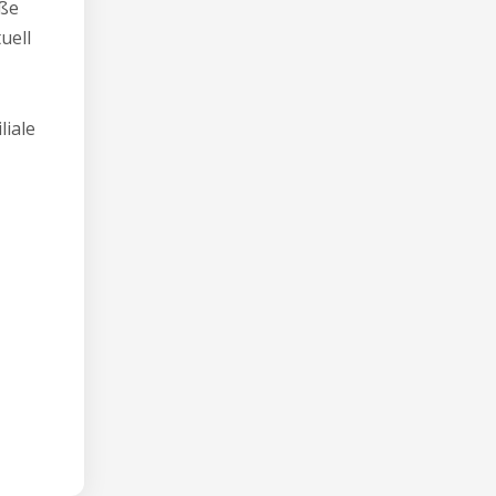
oße
uell
liale